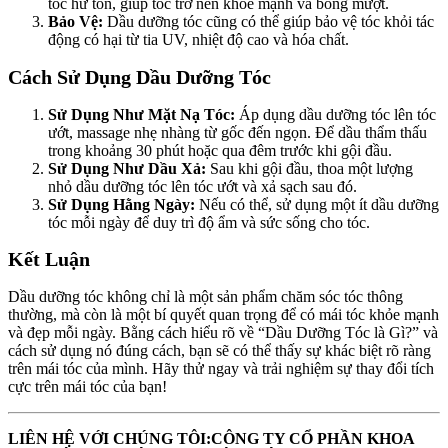
tóc hư tổn, giúp tóc trở nên khỏe mạnh và bóng mượt.
Bảo Vệ:
Dầu dưỡng tóc cũng có thể giúp bảo vệ tóc khỏi tác
động có hại từ tia UV, nhiệt độ cao và hóa chất.
Cách Sử Dụng Dầu Dưỡng Tóc
Sử Dụng Như Mặt Nạ Tóc:
Áp dụng dầu dưỡng tóc lên tóc
ướt, massage nhẹ nhàng từ gốc đến ngọn. Để dầu thẩm thấu
trong khoảng 30 phút hoặc qua đêm trước khi gội đầu.
Sử Dụng Như Dầu Xả:
Sau khi gội đầu, thoa một lượng
nhỏ dầu dưỡng tóc lên tóc ướt và xả sạch sau đó.
Sử Dụng Hằng Ngày:
Nếu có thể, sử dụng một ít dầu dưỡng
tóc mỗi ngày để duy trì độ ẩm và sức sống cho tóc.
Kết Luận
Dầu dưỡng tóc không chỉ là một sản phẩm chăm sóc tóc thông
thường, mà còn là một bí quyết quan trọng để có mái tóc khỏe mạnh
và đẹp mỗi ngày. Bằng cách hiểu rõ về “Dầu Dưỡng Tóc là Gì?” và
cách sử dụng nó đúng cách, bạn sẽ có thể thấy sự khác biệt rõ ràng
trên mái tóc của mình. Hãy thử ngay và trải nghiệm sự thay đổi tích
cực trên mái tóc của bạn!
LIÊN HỆ VỚI CHÚNG TÔI:
CÔNG TY CỔ PHẦN KHOA