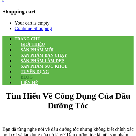
0
Shopping cart
Your cart is empty
Continue Shopping
TRANG CHỦ
GIỚI THIỆU
SẢN PHẨM MỚI
SẢN PHẨM BÁN CHẠY
SẢN PHẨM LÀM ĐẸP
SẢN PHẨM SỨC KHỎE
TUYỂN DỤNG
BLOG
LIÊN HỆ
Tìm Hiểu Về Công Dụng Của Dầu
Dưỡng Tóc
Bạn đã từng nghe nói về dầu dưỡng tóc nhưng không biết chính xác
nó là gì và tác dụng của nó là gì? Dầu dưỡng tóc là một sản phẩm