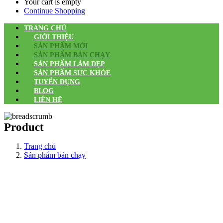
Your cart is empty
Continue Shopping
TRANG CHỦ
GIỚI THIỆU
SẢN PHẨM MỚI
SẢN PHẨM BÁN CHẠY
SẢN PHẨM LÀM ĐẸP
SẢN PHẨM SỨC KHỎE
TUYỂN DỤNG
BLOG
LIÊN HỆ
Product
Trang chủ
Sản phẩm bán chạy