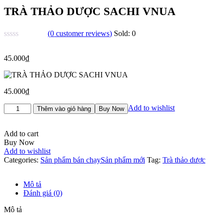
TRÀ THẢO DƯỢC SACHI VNUA
(
0
customer reviews)
Sold:
0
45.000
₫
45.000
₫
TRÀ
Add to wishlist
Thêm vào giỏ hàng
Buy Now
THẢO
DƯỢC
SACHI
Add to cart
VNUA
Buy Now
số
Add to wishlist
lượng
Categories:
Sản phẩm bán chạy
Sản phẩm mới
Tag:
Trà thảo dược
Mô tả
Đánh giá (0)
Mô tả