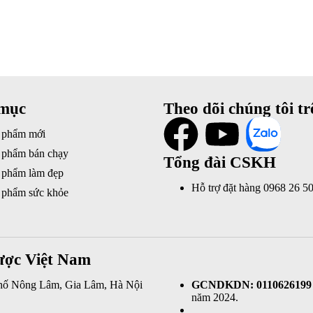
mục
Theo dõi chúng tôi tr
 phẩm mới
 phẩm bán chạy
Tổng đài CSKH
 phẩm làm đẹp
Hỗ trợ đặt hàng 0968 26 5
 phẩm sức khỏe
ược Việt Nam
phố Nông Lâm, Gia Lâm, Hà Nội
GCNDKDN: 0110626199
năm 2024.