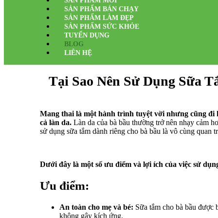
SẢN PHẨM MỚI
SẢN PHẨM BÁN CHẠY
SẢN PHẨM LÀM ĐẸP
SẢN PHẨM SỨC KHỎE
TUYỂN DỤNG
BLOG
LIÊN HỆ
Tại Sao Nên Sử Dụng Sữa T
Mang thai là một hành trình tuyệt vời nhưng cũng đi
cả làn da.
Làn da của bà bầu thường trở nên nhạy cảm hơn
sử dụng sữa tắm dành riêng cho bà bầu là vô cùng quan t
Dưới đây là một số ưu điểm và lợi ích của việc sử dụ
Ưu điểm:
An toàn cho mẹ và bé:
Sữa tắm cho bà bầu được bà
không gây kích ứng.