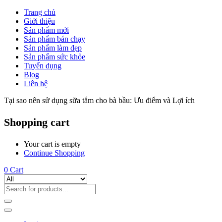
Trang chủ
Giới thiệu
Sản phẩm mới
Sản phẩm bán chạy
Sản phẩm làm đẹp
Sản phẩm sức khỏe
Tuyển dụng
Blog
Liên hệ
Tại sao nên sử dụng sữa tắm cho bà bầu: Ưu điểm và Lợi ích
Shopping cart
Your cart is empty
Continue Shopping
0
Cart