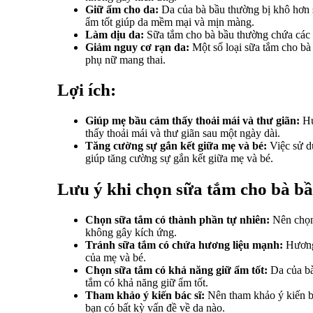
Giữ ẩm cho da:
Da của bà bầu thường bị khô hơn s
ẩm tốt giúp da mềm mại và mịn màng.
Làm dịu da:
Sữa tắm cho bà bầu thường chứa các 
Giảm nguy cơ rạn da:
Một số loại sữa tắm cho bà
phụ nữ mang thai.
Lợi ích:
Giúp mẹ bầu cảm thấy thoải mái và thư giãn:
Hư
thấy thoải mái và thư giãn sau một ngày dài.
Tăng cường sự gắn kết giữa mẹ và bé:
Việc sử d
giúp tăng cường sự gắn kết giữa mẹ và bé.
Lưu ý khi chọn sữa tắm cho bà bầ
Chọn sữa tắm có thành phần tự nhiên:
Nên chọn 
không gây kích ứng.
Tránh sữa tắm có chứa hương liệu mạnh:
Hương 
của mẹ và bé.
Chọn sữa tắm có khả năng giữ ẩm tốt:
Da của bà
tắm có khả năng giữ ẩm tốt.
Tham khảo ý kiến bác sĩ:
Nên tham khảo ý kiến bác
bạn có bất kỳ vấn đề về da nào.