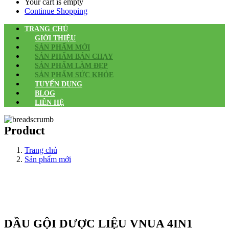
Your cart is empty
Continue Shopping
TRANG CHỦ
GIỚI THIỆU
SẢN PHẨM MỚI
SẢN PHẨM BÁN CHẠY
SẢN PHẨM LÀM ĐẸP
SẢN PHẨM SỨC KHỎE
TUYỂN DỤNG
BLOG
LIÊN HỆ
Product
Trang chủ
Sản phẩm mới
DẦU GỘI DƯỢC LIỆU VNUA 4IN1