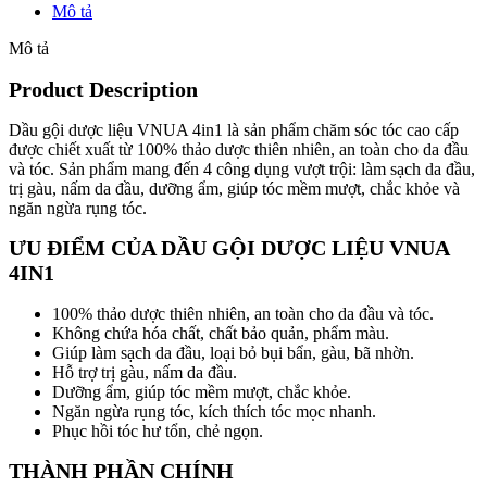
Mô tả
Mô tả
Product Description
Dầu gội dược liệu VNUA 4in1 là sản phẩm chăm sóc tóc cao cấp
được chiết xuất từ 100% thảo dược thiên nhiên, an toàn cho da đầu
và tóc. Sản phẩm mang đến 4 công dụng vượt trội: làm sạch da đầu,
trị gàu, nấm da đầu, dưỡng ẩm, giúp tóc mềm mượt, chắc khỏe và
ngăn ngừa rụng tóc.
ƯU ĐIỂM CỦA DẦU GỘI DƯỢC LIỆU VNUA
4IN1
100% thảo dược thiên nhiên, an toàn cho da đầu và tóc.
Không chứa hóa chất, chất bảo quản, phẩm màu.
Giúp làm sạch da đầu, loại bỏ bụi bẩn, gàu, bã nhờn.
Hỗ trợ trị gàu, nấm da đầu.
Dưỡng ẩm, giúp tóc mềm mượt, chắc khỏe.
Ngăn ngừa rụng tóc, kích thích tóc mọc nhanh.
Phục hồi tóc hư tổn, chẻ ngọn.
THÀNH PHẦN CHÍNH