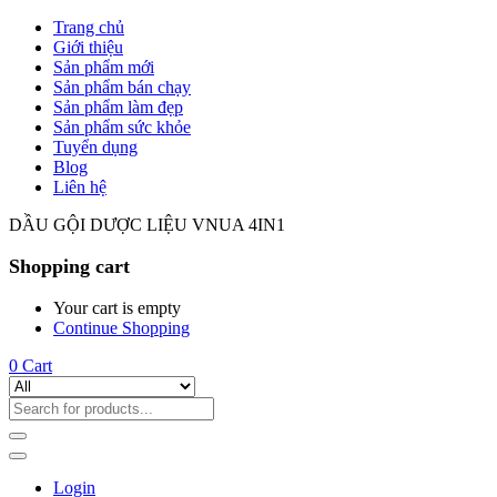
Trang chủ
Giới thiệu
Sản phẩm mới
Sản phẩm bán chạy
Sản phẩm làm đẹp
Sản phẩm sức khỏe
Tuyển dụng
Blog
Liên hệ
DẦU GỘI DƯỢC LIỆU VNUA 4IN1
Shopping cart
Your cart is empty
Continue Shopping
0
Cart
Login