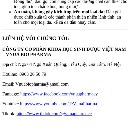
Đồng thời, dầu gội còn cung cấp các dưỡng chất cần thiết cho
tóc, giúp tóc chắc khỏe, bóng mượt.
An toàn, không gây kích ứng trên mọi loại da:
Dầu gội
được chiết xuất từ các thành phần thiên nhiên lành tính, an
toàn cho mọi loại da, kể cả da đầu nhạy cảm.
LIÊN HỆ VỚI CHÚNG TÔI:
CÔNG TY CỔ PHẦN KHOA HỌC SINH DƯỢC VIỆT NAM
– VNUA BIO PHARMA
Địa chỉ: Ngõ 64 Ngô Xuân Quảng, Trâu Quỳ, Gia Lâm, Hà Nội
Hotline: 0968 26 50 79
Email: Vnuabiopharma@gmail.com
Fanpage:
https://www.facebook.com/vnuapharmacy
Youtube:
https://www.youtube.com/@VnuaPharma
Tiktok:
https://www.tiktok.com/@vnuapharmace