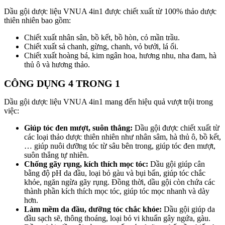
Dầu gội dược liệu VNUA 4in1 được chiết xuất từ 100% thảo dược
thiên nhiên bao gồm:
Chiết xuất nhân sân, bồ kết, bồ hòn, cỏ mần trầu.
Chiết xuất sả chanh, gừng, chanh, vỏ bưởi, lá ổi.
Chiết xuất hoàng bá, kim ngân hoa, hương nhu, nha đam, hà
thủ ô và hương thảo.
CÔNG DỤNG 4 TRONG 1
Dầu gội dược liệu VNUA 4in1 mang đến hiệu quả vượt trội trong
việc:
Giúp tóc đen mượt, suôn thẳng:
Dầu gội được chiết xuất từ
các loại thảo dược thiên nhiên như nhân sâm, hà thủ ô, bồ kết,
… giúp nuôi dưỡng tóc từ sâu bên trong, giúp tóc đen mượt,
suôn thẳng tự nhiên.
Chống gãy rụng, kích thích mọc tóc:
Dầu gội giúp cân
bằng độ pH da đầu, loại bỏ gàu và bụi bẩn, giúp tóc chắc
khỏe, ngăn ngừa gãy rụng. Đồng thời, dầu gội còn chứa các
thành phần kích thích mọc tóc, giúp tóc mọc nhanh và dày
hơn.
Làm mềm da đầu, dưỡng tóc chắc khỏe:
Dầu gội giúp da
đầu sạch sẽ, thông thoáng, loại bỏ vi khuẩn gây ngứa, gàu.