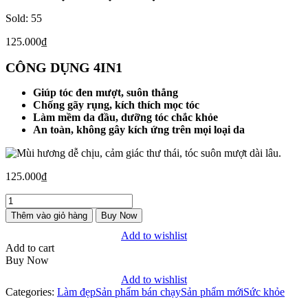
Sold:
55
125.000
₫
CÔNG DỤNG 4IN1
Giúp tóc đen mượt, suôn thẳng
Chống gãy rụng, kích thích mọc tóc
Làm mềm da đầu, dưỡng tóc chắc khỏe
An toàn, không gây kích ứng trên mọi loại da
125.000
₫
DẦU
GỘI
Thêm vào giỏ hàng
Buy Now
DƯỢC
Add to wishlist
LIỆU
Add to cart
VNUA
Buy Now
4IN1
số
Add to wishlist
lượng
Categories:
Làm đẹp
Sản phẩm bán chạy
Sản phẩm mới
Sức khỏe